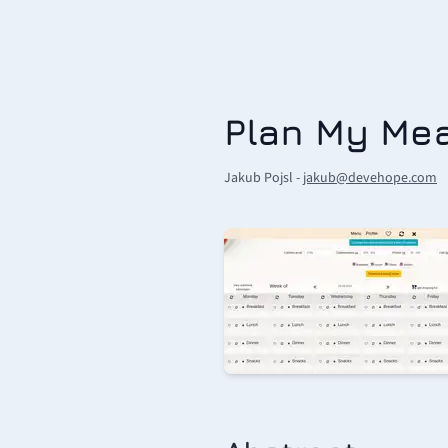
Plan My Me
Jakub Pojsl -
jakub@devehope.com