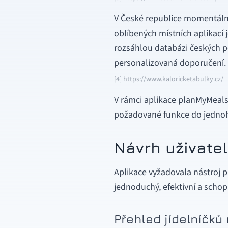
V České republice momentálně
oblíbených místních aplikací j
rozsáhlou databázi českých po
personalizovaná doporučení.
[4] https://www.kaloricketabulky.cz/
V rámci aplikace planMyMeals 
požadované funkce do jednoh
Návrh uživate
Aplikace vyžadovala nástroj 
jednoduchý, efektivní a scho
Přehled jídelníčků