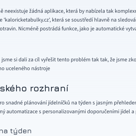
 neexistuje žádná aplikace, která by nabízela tak komplex
e 'kaloricketabulky.cz', která se soustředí hlavně na sledov
travin. Nicméně postrádá funkce, jako je automatické vytvá
jsme si dali za cíl vyřešit tento problém tak tak, že jsme z
o uceleného nástroje
lského rozhraní
pro snadné plánování jídelníčků na týden s jasným přehlede
pný automatizace s personalizovanými doporučeními jídel a 
 na týden