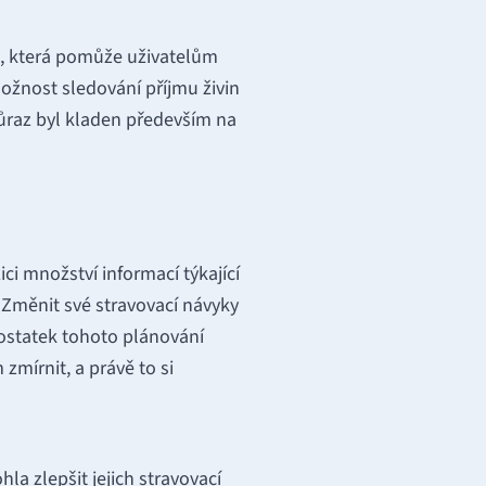
i, která pomůže uživatelům
možnost sledování příjmu živin
Důraz byl kladen především na
ci množství informací týkající
. Změnit své stravovací návyky
dostatek tohoto plánování
zmírnit, a právě to si
a zlepšit jejich stravovací