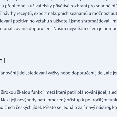
na přehledné a uživatelsky přívětivé rozhraní pro snadné plá
atří návrhy receptů, export nákupních seznamů a možnost au
ování pozitivního vztahu s uživateli jsme shromažďovali inf
onalizovaná doporučení. Naším největším cílem je pomoci u
.
ní
lánování jídel, sledování výživy nebo doporučení jídel, ale 
rokou škálou funkcí, mezi které patří plánování jídel, sledo
. Mezi její nevýhody patří omezený přístup k pokročilým fu
ičních českých jídel. Přesto se jedná o zajímavý nástroj, kte