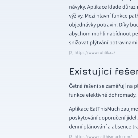
návyky. Aplikace klade důraz 
výživy. Mezi hlavní funkce p
objednávky potravin. Díky bud
abychom mohli nabídnout pers
snižovat plýtvání potravinami
[2] https://www.rohlik.cz/
Existující řeše
Četná řešení se zaměřují na p
funkce efektivně dohromady.
Aplikace EatThisMuch zaujme ši
poskytování doporučení jídel
denní plánování a absence trad
[3] https://www.eatthismuch.com/