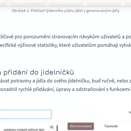
Obrázek 2: Přehled týdenního plánu jídel s generovanými jídly
 klíčové pro porozumění stravovacím návykům uživatelů a po
cifické výživové statistiky, které uživatelům pomáhají vytvá
 přidání do jídelníčků
vat potraviny a jídla do svého jídelníčku, buď ručně, neb
snadnil rychlé přidávání, úpravy a odstraňování s funkcem