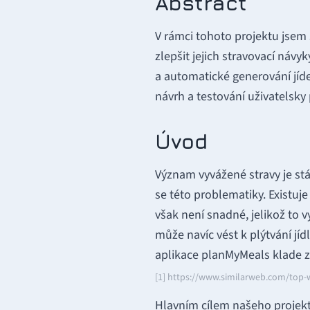
Abstract
V rámci tohoto projektu jsem
zlepšit jejich stravovací návy
a automatické generování jíde
návrh a testování uživatelsky 
Úvod
Význam vyvážené stravy je stál
se této problematiky. Existuj
však není snadné, jelikož to 
může navíc vést k plýtvání jíd
aplikace planMyMeals klade za
[1] https://www.similarweb.com/top-w
Hlavním cílem našeho projektu