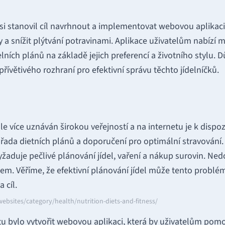
 si stanovil cíl navrhnout a implementovat webovou aplikac
ky a snížit plýtvání potravinami. Aplikace uživatelům nabízí 
lních plánů na základě jejich preferencí a životního stylu. 
přívětivého rozhraní pro efektivní správu těchto jídelníčků.
e více uznáván širokou veřejností a na internetu je k dispozi
e řada dietních plánů a doporučení pro optimální stravování
vyžaduje pečlivé plánování jídel, vaření a nákup surovin. Ne
lem. Věříme, že efektivní plánování jídel může tento problém 
 cíl.
ebsites/category/health/nutrition-diets-and-fitness/
 bylo vytvořit webovou aplikaci, která by uživatelům pomohl