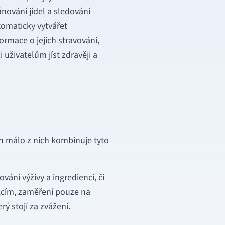
nování jídel a sledování
tomaticky vytvářet
ormace o jejich stravování,
živatelům jíst zdravěji a
jen málo z nich kombinuje tyto
vání výživy a ingrediencí, či
nkcím, zaměření pouze na
rý stojí za zvážení.